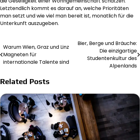
die Geselligkeit einer Wohngemeinschaft schätzen.
Letztendlich kommt es darauf an, welche Prioritäten
man setzt und wie viel man bereit ist, monatlich für die
Unterkunft auszugeben.
Bier, Berge und Bräuche:
Beitragsnavigation
Warum Wien, Graz und Linz
Die einzigartige
Magneten für
Studentenkultur des
internationale Talente sind
Alpenlands
Related Posts